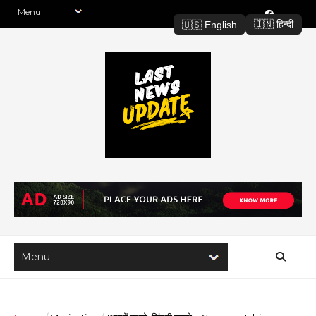
🇮🇳 हिन्दी
🇺🇸 English