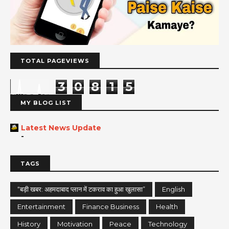
TOTAL PAGEVIEWS
3
0
8
1
5
MY BLOG LIST
Latest News Update
-
TAGS
“बड़ी खबर: अहमदाबाद प्लान में टकराव का हुआ खुलासा”
English
Entertainment
Finance Business
Health
History
Motivation
Peace
Technology