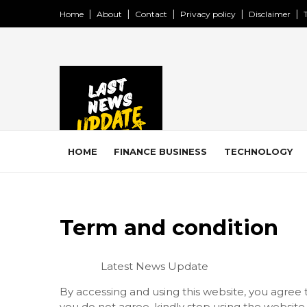
Home
About
Contact
Privacy policy
Disclaimer
HOME
FINANCE BUSINESS
TECHNOLOGY
Term and condition
Latest News Update
By accessing and using this website, you agree 
you do not agree, kindly stop using the website.