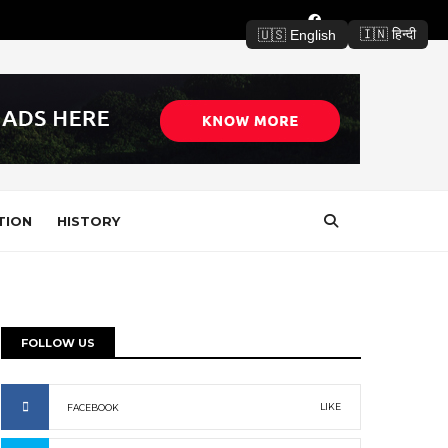
🇮🇳 हिन्दी
🇺🇸 English
TION
HISTORY
FOLLOW US
LIKE
FACEBOOK