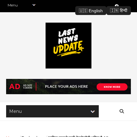
🇮🇳 हिन्दी
🇺🇸 English