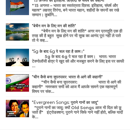
“15 अगस्त का इतिहास: आज़ादी के संघर्ष की कहानी”
"15 अगस्त – भारत का स्वतंत्रता दिवस: इतिहास, संघर्ष और
महत्व" लहराए तिरंगा, बने भारत महान, शहीदों के सपनों का रखे
सम्मान। कुर्बानि...
"बेचैन मन के लिए मन की शांति"
"बेचैन मन के लिए मन की शांति" अगर मन प्रस्तुति एक ही
तरह की है बहुत सुख होने पर भी सुख का आनंद पूरा नहीं ले पाते
तो ये कह...
"5g के बाद 6g पे चल रहा है काम।"
5g के बाद 6g पे चल रहा है काम। भारत: भारत
टेक्नोलॉजी क्षेत्र पे खुद को और मजबूत करने के लिए इस पर काफी
...
"चीन कैसे बना सुपरपावर: भारत से आगे की कहानी"
"चीन कैसे बना सुपरपावर: भारत से आगे की
कहानी" नमस्कार सभी को आज मैं आपके सामने एक महत्वपूर्ण
विषय पर संक...
"Evergreen Songs: पुराने गानों का जादू"
"पुराने गानों का जादू: क्यों Old Songs आज भी दिल को छू
जाते हैं" इंट्रोडक्शन; पुराने गाने सिर्फ गाने नहीं होते, बल्कि यादों
के...